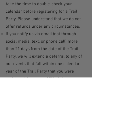
take the time to double-check your
calendar before registering for a Trail
Party. Please understand that we do not
offer refunds under any circumstances.
If you notify us via email (not through
social media, text, or phone call) more
than 21 days from the date of the Trail
Party, we will extend a deferral to any of
our events that fall within one calendar
year of the Trail Party that you were
registered for, minus 15% of the
registration fee that you originally paid.
If you sustain an injury less than 21 days
from the race date, we will extend a 100%
deferral if you come to that race to
volunteer. For distances less than 50K,
you'll need to volunteer for at least 4