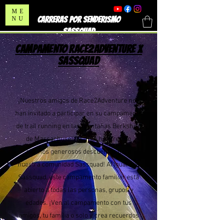
ME
CARRERAS POR SENDERISMO
NU
SASSQUAD
CAMPAMENTO RACE2ADVENTURE X
SASSQUAD
¡Nuestros amigos de Race2Adventure nos
han invitado a participar en su campamento
de trail running
en las montañas Berkshire
de Massachusetts
! ¡R2A ha ofrecido
algunos generosos descuentos para
nuestra comunidad Sassquad! Al igual que
Sassquad, este campamento familiar está
abierto a todas las personas, grupos y
edades. ¡Ven al campamento con tus
amigos, tu familia o solo y crea recuerdos