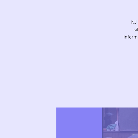
NJ 
si
inform