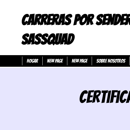
CARRERAS POR SENDE
SASSQUAD
HOGAR
New Page
New Page
SOBRE NOSOTROS
Certific