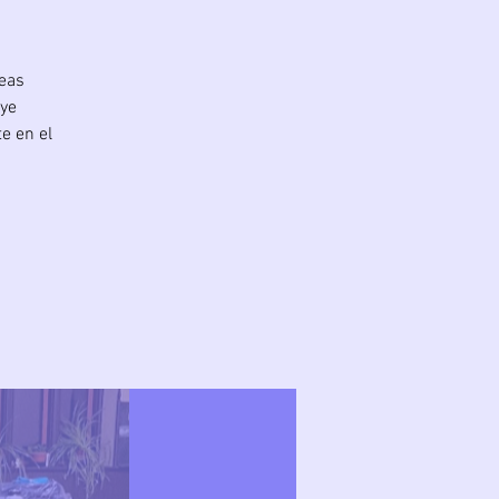
reas
uye
e en el
.