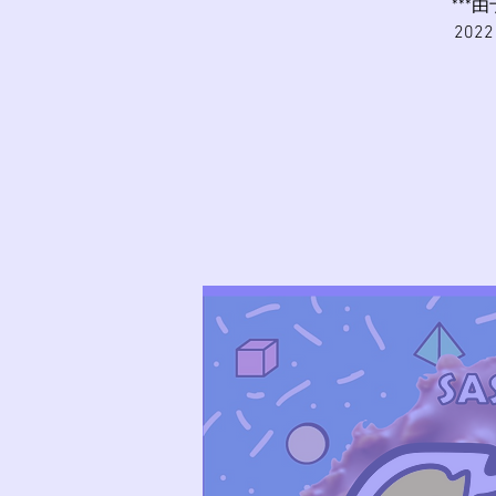
***
202