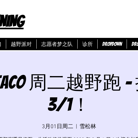
NING
们
越野派对
志愿者梦之队
诊所
Dropdown
Dr
o Taco 周二越野跑 
3/1！
3月01日周二
  |  
雪松林