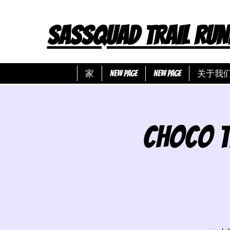
SASSQUAD TRAIL RUN
家
New Page
New Page
关于我
Choc