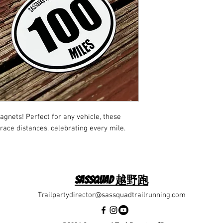
gnets! Perfect for any vehicle, these
ace distances, celebrating every mile.
Sassquad 越野跑
Trailpartydirector@sassquadtrailrunning.com