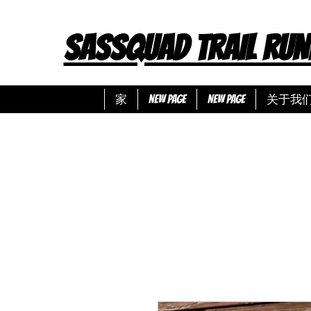
SASSQUAD TRAIL RUN
家
New Page
New Page
关于我