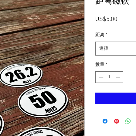
距离磁铁
價
US$5.00
格
距离
*
選擇
數量
*